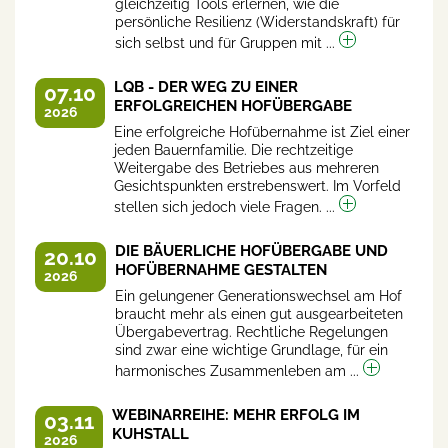
gleichzeitig Tools erlernen, wie die
persönliche Resilienz (Widerstandskraft) für
sich selbst und für Gruppen mit ...
LQB - DER WEG ZU EINER
07.10
ERFOLGREICHEN HOFÜBERGABE
2026
Eine erfolgreiche Hofübernahme ist Ziel einer
jeden Bauernfamilie. Die rechtzeitige
Weitergabe des Betriebes aus mehreren
Gesichtspunkten erstrebenswert. Im Vorfeld
stellen sich jedoch viele Fragen. ...
DIE BÄUERLICHE HOFÜBERGABE UND
20.10
HOFÜBERNAHME GESTALTEN
2026
Ein gelungener Generationswechsel am Hof
braucht mehr als einen gut ausgearbeiteten
Übergabevertrag. Rechtliche Regelungen
sind zwar eine wichtige Grundlage, für ein
harmonisches Zusammenleben am ...
WEBINARREIHE: MEHR ERFOLG IM
03.11
KUHSTALL
2026