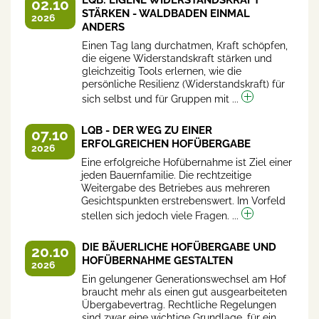
02.10
STÄRKEN - WALDBADEN EINMAL
2026
ANDERS
Einen Tag lang durchatmen, Kraft schöpfen,
die eigene Widerstandskraft stärken und
gleichzeitig Tools erlernen, wie die
persönliche Resilienz (Widerstandskraft) für
sich selbst und für Gruppen mit ...
LQB - DER WEG ZU EINER
07.10
ERFOLGREICHEN HOFÜBERGABE
2026
Eine erfolgreiche Hofübernahme ist Ziel einer
jeden Bauernfamilie. Die rechtzeitige
Weitergabe des Betriebes aus mehreren
Gesichtspunkten erstrebenswert. Im Vorfeld
stellen sich jedoch viele Fragen. ...
DIE BÄUERLICHE HOFÜBERGABE UND
20.10
HOFÜBERNAHME GESTALTEN
2026
Ein gelungener Generationswechsel am Hof
braucht mehr als einen gut ausgearbeiteten
Übergabevertrag. Rechtliche Regelungen
sind zwar eine wichtige Grundlage, für ein