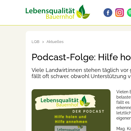
LQB
Aktuelles
Podcast-Folge: Hilfe h
Viele Landwirt:innen stehen täglich vor
fällt oft schwer, obwohl Unterstützung ve
Vielen 
belaste
fällt e
erkenn
letztlic
eigene
Mag. Ka