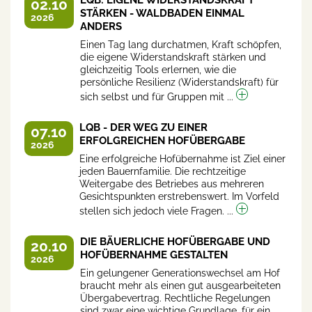
02.10
STÄRKEN - WALDBADEN EINMAL
2026
ANDERS
Einen Tag lang durchatmen, Kraft schöpfen,
die eigene Widerstandskraft stärken und
gleichzeitig Tools erlernen, wie die
persönliche Resilienz (Widerstandskraft) für
sich selbst und für Gruppen mit ...
LQB - DER WEG ZU EINER
07.10
ERFOLGREICHEN HOFÜBERGABE
2026
Eine erfolgreiche Hofübernahme ist Ziel einer
jeden Bauernfamilie. Die rechtzeitige
Weitergabe des Betriebes aus mehreren
Gesichtspunkten erstrebenswert. Im Vorfeld
stellen sich jedoch viele Fragen. ...
DIE BÄUERLICHE HOFÜBERGABE UND
20.10
HOFÜBERNAHME GESTALTEN
2026
Ein gelungener Generationswechsel am Hof
braucht mehr als einen gut ausgearbeiteten
Übergabevertrag. Rechtliche Regelungen
sind zwar eine wichtige Grundlage, für ein