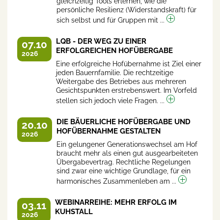
gleichzeitig Tools erlernen, wie die
persönliche Resilienz (Widerstandskraft) für
sich selbst und für Gruppen mit ...
LQB - DER WEG ZU EINER
07.10
ERFOLGREICHEN HOFÜBERGABE
2026
Eine erfolgreiche Hofübernahme ist Ziel einer
jeden Bauernfamilie. Die rechtzeitige
Weitergabe des Betriebes aus mehreren
Gesichtspunkten erstrebenswert. Im Vorfeld
stellen sich jedoch viele Fragen. ...
DIE BÄUERLICHE HOFÜBERGABE UND
20.10
HOFÜBERNAHME GESTALTEN
2026
Ein gelungener Generationswechsel am Hof
braucht mehr als einen gut ausgearbeiteten
Übergabevertrag. Rechtliche Regelungen
sind zwar eine wichtige Grundlage, für ein
harmonisches Zusammenleben am ...
WEBINARREIHE: MEHR ERFOLG IM
03.11
KUHSTALL
2026