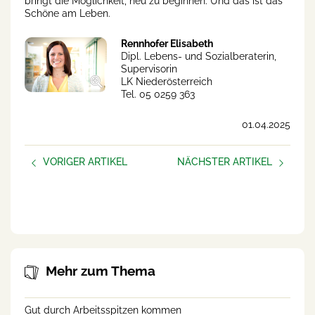
bringt die Möglichkeit, neu zu beginnen. Und das ist das
Schöne am Leben.
Rennhofer Elisabeth
Dipl. Lebens- und Sozialberaterin,
Supervisorin
LK Niederösterreich
Tel. 05 0259 363
01.04.2025
VORIGER ARTIKEL
NÄCHSTER ARTIKEL
Alles rund um die
Neue Podcast-Folge
Hofübergabe/-nahme bei
der Wieselburger Messe
Mehr zum Thema
Gut durch Arbeitsspitzen kommen