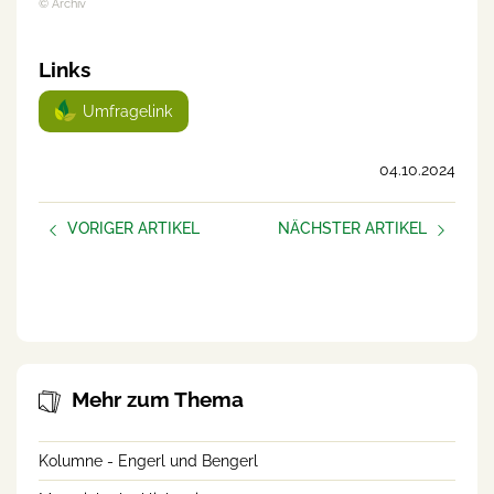
© Archiv
Links
Umfragelink
04.10.2024
VORIGER ARTIKEL
NÄCHSTER ARTIKEL
Beziehungen sind nicht
Happy am Hof – Gesund
einfach
bleiben in der
Landwirtschaft
Mehr zum Thema
Kolumne - Engerl und Bengerl