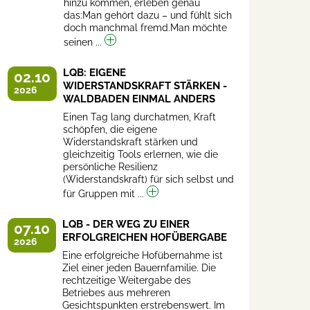
hinzu kommen, erleben genau
das:Man gehört dazu – und fühlt sich
doch manchmal fremd.Man möchte
seinen ...
LQB: EIGENE
02.10
WIDERSTANDSKRAFT STÄRKEN -
2026
WALDBADEN EINMAL ANDERS
Einen Tag lang durchatmen, Kraft
schöpfen, die eigene
Widerstandskraft stärken und
gleichzeitig Tools erlernen, wie die
persönliche Resilienz
(Widerstandskraft) für sich selbst und
für Gruppen mit ...
LQB - DER WEG ZU EINER
07.10
ERFOLGREICHEN HOFÜBERGABE
2026
Eine erfolgreiche Hofübernahme ist
Ziel einer jeden Bauernfamilie. Die
rechtzeitige Weitergabe des
Betriebes aus mehreren
Gesichtspunkten erstrebenswert. Im