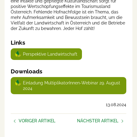
eine intakte und gepflegte Kulturlandschaft sorgt für
positive Wertschöpfungseffekte im Tourismusland
Österreich. Fehlende Hofnachfolge ist ein Thema, das
mehr Aufmerksamkeit und Bewusstsein braucht, um die
Vielfalt der Landwirtschaft in Österreich und die Betriebe
der Zukunft zu bewahren. Jeder Hof zählt!
Links
Perspektive Landwirtschaft
Downloads
Einladung MultiplikatorInnen-Webinar 29. August
2024
13.08.2024
VORIGER ARTIKEL
NÄCHSTER ARTIKEL
Farmfluencer: Junge
Wie steht es um dich?
Bäuerinnen und Bauern
Checkliste zu deiner