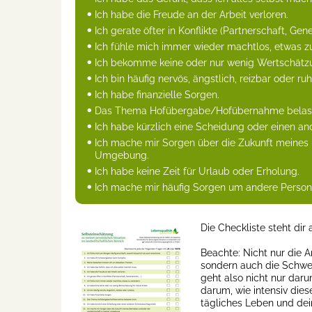
Ich habe die Freude an der Arbeit verloren.
Ich gerate öfter in Konflikte (Partnerschaft, Genera
Ich fühle mich immer wieder machtlos, etwas z
Ich bekomme keine oder nur wenig Wertschätzu
Ich bin häufig nervös, ängstlich, reizbar oder ruh
Ich habe finanzielle Sorgen.
Das Thema Hofübergabe/Hofübernahme belast
Ich habe kürzlich eine Scheidung oder einen an
Ich mache mir Sorgen über die Zukunft meines 
Umgebung.
Ich habe keine Zeit für Urlaub oder Erholung.
Ich mache mir häufig Sorgen um andere Perso
Die Checkliste steht dir
Beachte: Nicht nur die A
sondern auch die Schwer
geht also nicht nur dar
darum, wie intensiv die
tägliches Leben und dei