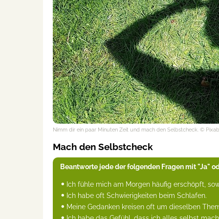
Nimm dir ein paar Minuten Zeit und mach den Selbstcheck.
© Pixa
Mach den Selbstcheck
Beantworte jede der folgenden Fragen mit "Ja" od
Ich fühle mich am Morgen häufig erschöpft, sow
Ich habe oft Schwierigkeiten beim Schlafen.
Meine Gedanken kreisen oft um dieselben The
Ich habe das Gefühl, dass ich alles selbst mac