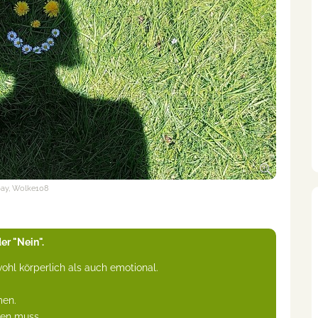
bay, Wolke108
er "Nein".
ohl körperlich als auch emotional.
men.
hen muss.