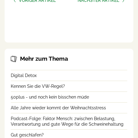
VORIGER ARTIKEL
NÄCHSTER ARTIKEL
50plus - und noch kein
Podcast-Folge: Faktor
bisschen müde
Mensch: zwischen
Belastung, Verantwortung
und gute Wege für die
Schweinehaltung
Mehr zum Thema
Digital Detox
Kennen Sie die VW-Regel?
50plus - und noch kein bisschen müde
Alle Jahre wieder kommt der Weihnachtsstress
Podcast-Folge: Faktor Mensch: zwischen Belastung,
Verantwortung und gute Wege für die Schweinehaltung
Gut geschlafen?