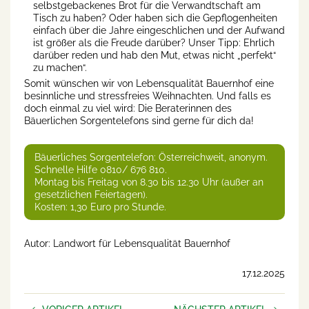
selbstgebackenes Brot für die Verwandtschaft am
Tisch zu haben? Oder haben sich die Gepflogenheiten
einfach über die Jahre eingeschlichen und der Aufwand
ist größer als die Freude darüber? Unser Tipp: Ehrlich
darüber reden und hab den Mut, etwas nicht „perfekt“
zu machen“.
Somit wünschen wir von Lebensqualität Bauernhof eine
besinnliche und stressfreies Weihnachten. Und falls es
doch einmal zu viel wird: Die Beraterinnen des
Bäuerlichen Sorgentelefons sind gerne für dich da!
Bäuerliches Sorgentelefon: Österreichweit, anonym.
Schnelle Hilfe 0810/ 676 810.
Montag bis Freitag von 8.30 bis 12.30 Uhr (außer an
gesetzlichen Feiertagen).
Kosten: 1,30 Euro pro Stunde.
Autor: Landwort für Lebensqualität Bauernhof
17.12.2025