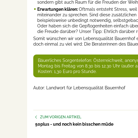
sondern gibt auch Raum für die Freuden der Weih
Erwartungen klären:
Oftmals entsteht Stress, weil
miteinander zu sprechen. Sind diese zusätzlichen Ha
beispielsweise unbedingt notwendig, selbstgebac
Oder haben sich die Gepflogenheiten einfach über
die Freude darüber? Unser Tipp: Ehrlich darüber 
Somit wünschen wir von Lebensqualität Bauernhof ei
doch einmal zu viel wird: Die Beraterinnen des Bäue
Bäuerliches Sorgentelefon: Österreichweit, anony
Montag bis Freitag von 8.30 bis 12.30 Uhr (außer a
Kosten: 1,30 Euro pro Stunde.
Autor: Landwort für Lebensqualität Bauernhof
ZUM VORIGEN ARTIKEL
50plus - und noch kein bisschen müde