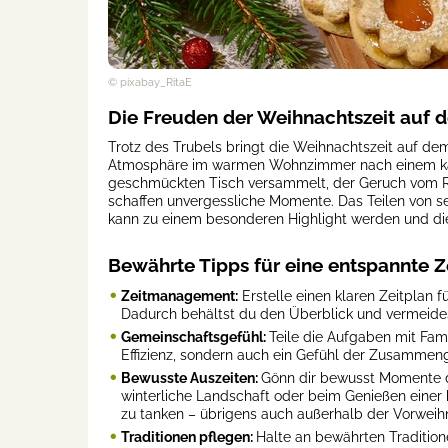
© pixabay_RitaE
Die Freuden der Weihnachtszeit auf
Trotz des Trubels bringt die Weihnachtszeit auf de
Atmosphäre im warmen Wohnzimmer nach einem kalte
geschmückten Tisch versammelt, der Geruch vom Rä
schaffen unvergessliche Momente. Das Teilen von s
kann zu einem besonderen Highlight werden und die
Bewährte Tipps für eine entspannte Z
Zeitmanagement:
Erstelle einen klaren Zeitplan f
Dadurch behältst du den Überblick und vermeides
Gemeinschaftsgefühl:
Teile die Aufgaben mit Fam
Effizienz, sondern auch ein Gefühl der Zusammeng
Bewusste Auszeiten:
Gönn dir bewusst Momente d
winterliche Landschaft oder beim Genießen einer 
zu tanken – übrigens auch außerhalb der Vorweihn
Traditionen pflegen:
Halte an bewährten Traditione