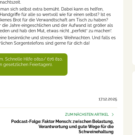
nachtszeit.
 man sich selbst extra bemüht. Dabei kann es helfen,
ndgriffe für alle so wertvoll wie für einen selbst? Ist es
kenes Brot für die Verwandtschaft am Tisch zu haben?
 die Jahre eingeschlichen und der Aufwand ist größer als
reden und hab den Mut, etwas nicht „perfekt“ zu machen“.
ne besinnliche und stressfreies Weihnachten. Und falls es
rlichen Sorgentelefons sind gerne für dich da!
m. Schnelle Hilfe 0810/ 676 810.
n gesetzlichen Feiertagen).
17.12.2025
ZUM NÄCHSTEN ARTIKEL
Podcast-Folge: Faktor Mensch: zwischen Belastung,
Verantwortung und gute Wege für die
Schweinehaltung