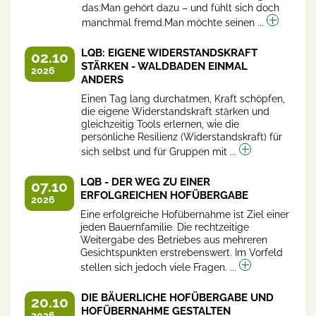
das:Man gehört dazu – und fühlt sich doch
manchmal fremd.Man möchte seinen ...
LQB: EIGENE WIDERSTANDSKRAFT
02.10
STÄRKEN - WALDBADEN EINMAL
2026
ANDERS
Einen Tag lang durchatmen, Kraft schöpfen,
die eigene Widerstandskraft stärken und
gleichzeitig Tools erlernen, wie die
persönliche Resilienz (Widerstandskraft) für
sich selbst und für Gruppen mit ...
LQB - DER WEG ZU EINER
07.10
ERFOLGREICHEN HOFÜBERGABE
2026
Eine erfolgreiche Hofübernahme ist Ziel einer
jeden Bauernfamilie. Die rechtzeitige
Weitergabe des Betriebes aus mehreren
Gesichtspunkten erstrebenswert. Im Vorfeld
stellen sich jedoch viele Fragen. ...
DIE BÄUERLICHE HOFÜBERGABE UND
20.10
HOFÜBERNAHME GESTALTEN
2026