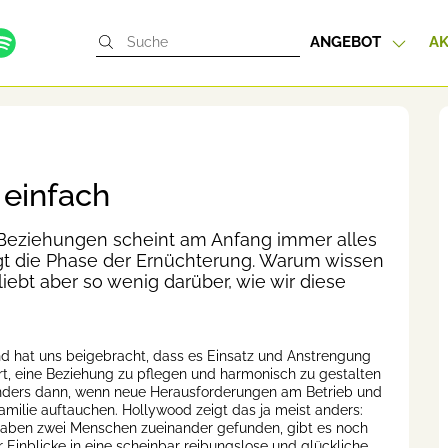
ANGEBOT
AK
 einfach
 Beziehungen scheint am Anfang immer alles
gt die Phase der Ernüchterung. Warum wissen
ebt aber so wenig darüber, wie wir diese
 hat uns beigebracht, dass es Einsatz und Anstrengung
rt, eine Beziehung zu pflegen und harmonisch zu gestalten
ders dann, wenn neue Herausforderungen am Betrieb und
Familie auftauchen. Hollywood zeigt das ja meist anders:
ben zwei Menschen zueinander gefunden, gibt es noch
r Einblicke in eine scheinbar reibungslose und glückliche