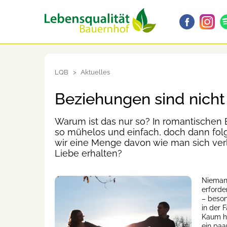
LQB
Aktuelles
Beziehungen sind nicht
Warum ist das nur so? In romantischen
so mühelos und einfach, doch dann fol
wir eine Menge davon wie man sich verli
Liebe erhalten?
Niemand
erforde
– beson
in der 
Kaum ha
ein paa