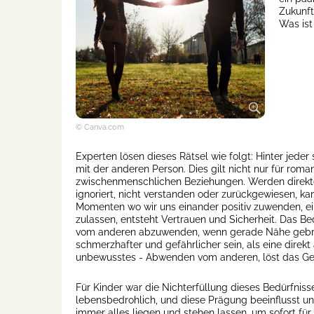
Zukunft
Was ist
© Canva.com
Experten lösen dieses Rätsel wie folgt: Hinter jeder
mit der anderen Person. Dies gilt nicht nur für roma
zwischenmenschlichen Beziehungen. Werden direkte
ignoriert, nicht verstanden oder zurückgewiesen, ka
Momenten wo wir uns einander positiv zuwenden, ei
zulassen, entsteht Vertrauen und Sicherheit. Das Bed
vom anderen abzuwenden, wenn gerade Nähe gebrauch
schmerzhafter und gefährlicher sein, als eine direk
unbewusstes - Abwenden vom anderen, löst das Gefü
Für Kinder war die Nichterfüllung dieses Bedürfniss
lebensbedrohlich, und diese Prägung beeinflusst u
immer alles liegen und stehen lassen, um sofort für