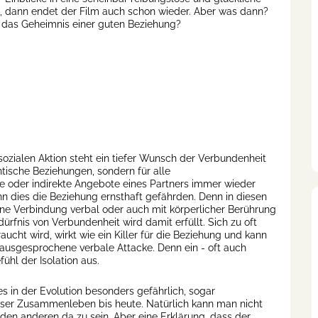
, dann endet der Film auch schon wieder. Aber was dann?
 das Geheimnis einer guten Beziehung?
 sozialen Aktion steht ein tiefer Wunsch der Verbundenheit
ntische Beziehungen, sondern für alle
 oder indirekte Angebote eines Partners immer wieder
nn dies die Beziehung ernsthaft gefährden. Denn in diesen
ne Verbindung verbal oder auch mit körperlicher Berührung
ürfnis von Verbundenheit wird damit erfüllt. Sich zu oft
t wird, wirkt wie ein Killer für die Beziehung und kann
t ausgesprochene verbale Attacke. Denn ein - oft auch
hl der Isolation aus.
es in der Evolution besonders gefährlich, sogar
nser Zusammenleben bis heute. Natürlich kann man nicht
 den anderen da zu sein. Aber eine Erklärung, dass der