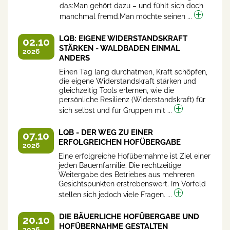
das:Man gehört dazu – und fühlt sich doch
manchmal fremd.Man möchte seinen ...
LQB: EIGENE WIDERSTANDSKRAFT
02.10
STÄRKEN - WALDBADEN EINMAL
2026
ANDERS
Einen Tag lang durchatmen, Kraft schöpfen,
die eigene Widerstandskraft stärken und
gleichzeitig Tools erlernen, wie die
persönliche Resilienz (Widerstandskraft) für
sich selbst und für Gruppen mit ...
LQB - DER WEG ZU EINER
07.10
ERFOLGREICHEN HOFÜBERGABE
2026
Eine erfolgreiche Hofübernahme ist Ziel einer
jeden Bauernfamilie. Die rechtzeitige
Weitergabe des Betriebes aus mehreren
Gesichtspunkten erstrebenswert. Im Vorfeld
stellen sich jedoch viele Fragen. ...
DIE BÄUERLICHE HOFÜBERGABE UND
20.10
HOFÜBERNAHME GESTALTEN
2026