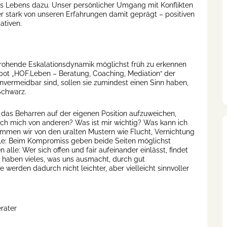
s Lebens dazu. Unser persönlicher Umgang mit Konflikten
er stark von unseren Erfahrungen damit geprägt – positiven
ativen.
drohende Eskalationsdynamik möglichst früh zu erkennen
bot „HOF.Leben – Beratung, Coaching, Mediation“ der
vermeidbar sind, sollen sie zumindest einen Sinn haben,
Schwarz.
, das Beharren auf der eigenen Position aufzuweichen,
ch mich von anderen? Was ist mir wichtig? Was kann ich
mmen wir von den uralten Mustern wie Flucht, Vernichtung
lle: Beim Kompromiss geben beide Seiten möglichst
e: Wer sich offen und fair aufeinander einlässt, findet
 haben vieles, was uns ausmacht, durch gut
e werden dadurch nicht leichter, aber vielleicht sinnvoller
rater