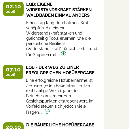
LQB: EIGENE
02.10
WIDERSTANDSKRAFT STÄRKEN -
2026
WALDBADEN EINMAL ANDERS
Einen Tag lang durchatmen, Kraft
schöpfen, die eigene
Widerstandskraft stärken und
gleichzeitig Tools erlernen, wie die
persönliche Resilienz
(Widerstandskraft) für sich selbst und
für Gruppen mit ...
LQB - DER WEG ZU EINER
07.10
ERFOLGREICHEN HOFÜBERGABE
2026
Eine erfolgreiche Hofübernahme ist
Ziel einer jeden Bauernfamilie. Die
rechtzeitige Weitergabe des
Betriebes aus mehreren
Gesichtspunkten erstrebenswert. Im
Vorfeld stellen sich jedoch viele
Fragen. ...
DIE BÄUERLICHE HOFÜBERGABE
20.10