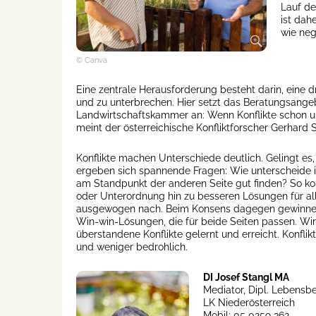
Lauf de
ist dah
wie neg
© Canva
Eine zentrale Herausforderung besteht darin, eine 
und zu unterbrechen. Hier setzt das Beratungsange
Landwirtschaftskammer an: Wenn Konflikte schon un
meint der österreichische Konfliktforscher Gerhard 
Konflikte machen Unterschiede deutlich. Gelingt es
ergeben sich spannende Fragen: Wie unterscheide i
am Standpunkt der anderen Seite gut finden? So ko
oder Unterordnung hin zu besseren Lösungen für a
ausgewogen nach. Beim Konsens dagegen gewinnen all
Win-win-Lösungen, die für beide Seiten passen. Wir
überstandene Konflikte gelernt und erreicht. Konflikt
und weniger bedrohlich.
DI Josef Stangl MA
Mediator, Dipl. Lebensbe
LK Niederösterreich
Mobil: 05 0259 362