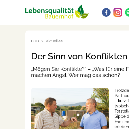
LQB
Aktuelles
Der Sinn von Konflikten
„Mögen Sie Konflikte?“ – „Was für eine F
machen Angst. Wer mag das schon?
Trotzde
Partners
– kurz: 
typisch
Totstel
Sippe 
Familie
erleben