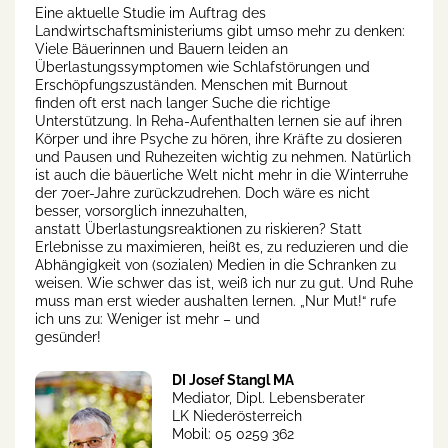
Eine aktuelle Studie im Auftrag des
Landwirtschaftsministeriums gibt umso mehr zu denken:
Viele Bäuerinnen und Bauern leiden an
Überlastungssymptomen wie Schlafstörungen und
Erschöpfungszuständen. Menschen mit Burnout
finden oft erst nach langer Suche die richtige
Unterstützung. In Reha-Aufenthalten lernen sie auf ihren
Körper und ihre Psyche zu hören, ihre Kräfte zu dosieren
und Pausen und Ruhezeiten wichtig zu nehmen. Natürlich
ist auch die bäuerliche Welt nicht mehr in die Winterruhe
der 70er-Jahre zurückzudrehen. Doch wäre es nicht
besser, vorsorglich innezuhalten,
anstatt Überlastungsreaktionen zu riskieren? Statt
Erlebnisse zu maximieren, heißt es, zu reduzieren und die
Abhängigkeit von (sozialen) Medien in die Schranken zu
weisen. Wie schwer das ist, weiß ich nur zu gut. Und Ruhe
muss man erst wieder aushalten lernen. „Nur Mut!“ rufe
ich uns zu: Weniger ist mehr – und
gesünder!
DI Josef Stangl MA
Mediator, Dipl. Lebensberater
LK Niederösterreich
Mobil: 05 0259 362