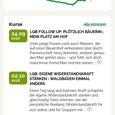
Kurse
alle anzeigen
LQB FOLLOW UP: PLÖTZLICH BÄUERIN -
24.09
MEIN PLATZ AM HOF
2026
Viele junge Frauen (und auch Männer), die
auf einen Bauernhof einheiraten oder durch
Partnerschaft hinzu kommen, erleben genau
das:Man gehört dazu – und fühlt sich doch
manchmal fremd.Man möchte seinen ...
LQB: EIGENE WIDERSTANDSKRAFT
02.10
STÄRKEN - WALDBADEN EINMAL
2026
ANDERS
Einen Tag lang durchatmen, Kraft schöpfen,
die eigene Widerstandskraft stärken und
gleichzeitig Tools erlernen, wie die
persönliche Resilienz (Widerstandskraft) für
sich selbst und für Gruppen mit ...