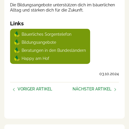
Die Bildungsangebote unterstützen dich im bäuerlichen
Alltag und stärken dich für die Zukunft.
Links
Bäuerliches Sorgentelefon
Bildungsangebote
Beratungen in den Bundesländern
Happy am Hof
03.10.2024
VORIGER ARTIKEL
NÄCHSTER ARTIKEL
Umfrage psychische
Farmfluencer: Junge
Gesundheit im
Bäuerinnen und Bauern
landwirtschaftlichen Beruf
erobern die sozialen Medien