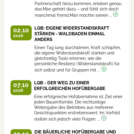
Partnerschaft hinzu kommen, erleben genau
das:Man gehört dazu – und fühlt sich doch
manchmal fremd.Man möchte seinen ...
LQB: EIGENE WIDERSTANDSKRAFT
02.10
STÄRKEN - WALDBADEN EINMAL
2026
ANDERS
Einen Tag lang durchatmen, Kraft schöpfen,
die eigene Widerstandskraft stärken und
gleichzeitig Tools erlernen, wie die
persönliche Resilienz (Widerstandskraft) für
sich selbst und für Gruppen mit ...
LQB - DER WEG ZU EINER
07.10
ERFOLGREICHEN HOFÜBERGABE
2026
Eine erfolgreiche Hofübernahme ist Ziel einer
jeden Bauernfamilie. Die rechtzeitige
Weitergabe des Betriebes aus mehreren
Gesichtspunkten erstrebenswert. Im Vorfeld
stellen sich jedoch viele Fragen. ...
DIE BÄUERLICHE HOFÜBERGABE UND
20.10