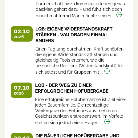
Partnerschaft hinzu kommen, erleben genau
das:Man gehört dazu – und fühlt sich doch
manchmal fremd.Man möchte seinen ...
LQB: EIGENE WIDERSTANDSKRAFT
02.10
STÄRKEN - WALDBADEN EINMAL
2026
ANDERS
Einen Tag lang durchatmen, Kraft schöpfen,
die eigene Widerstandskraft stärken und
gleichzeitig Tools erlernen, wie die
persönliche Resilienz (Widerstandskraft) für
sich selbst und für Gruppen mit ...
LQB - DER WEG ZU EINER
07.10
ERFOLGREICHEN HOFÜBERGABE
2026
Eine erfolgreiche Hofübernahme ist Ziel einer
jeden Bauernfamilie. Die rechtzeitige
Weitergabe des Betriebes aus mehreren
Gesichtspunkten erstrebenswert. Im Vorfeld
stellen sich jedoch viele Fragen. ...
DIE BÄUERLICHE HOFÜBERGABE UND
20.10