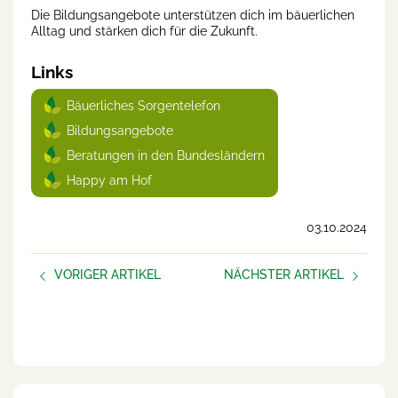
Die Bildungsangebote unterstützen dich im bäuerlichen
Alltag und stärken dich für die Zukunft.
Links
Bäuerliches Sorgentelefon
Bildungsangebote
Beratungen in den Bundesländern
Happy am Hof
03.10.2024
VORIGER ARTIKEL
NÄCHSTER ARTIKEL
Umfrage psychische
Farmfluencer: Junge
Gesundheit im
Bäuerinnen und Bauern
landwirtschaftlichen Beruf
erobern die sozialen Medien