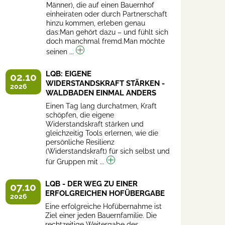
Männer), die auf einen Bauernhof
einheiraten oder durch Partnerschaft
hinzu kommen, erleben genau
das:Man gehört dazu – und fühlt sich
doch manchmal fremd.Man möchte
seinen ...
LQB: EIGENE
02.10
WIDERSTANDSKRAFT STÄRKEN -
2026
WALDBADEN EINMAL ANDERS
Einen Tag lang durchatmen, Kraft
schöpfen, die eigene
Widerstandskraft stärken und
gleichzeitig Tools erlernen, wie die
persönliche Resilienz
(Widerstandskraft) für sich selbst und
für Gruppen mit ...
LQB - DER WEG ZU EINER
07.10
ERFOLGREICHEN HOFÜBERGABE
2026
Eine erfolgreiche Hofübernahme ist
Ziel einer jeden Bauernfamilie. Die
rechtzeitige Weitergabe des