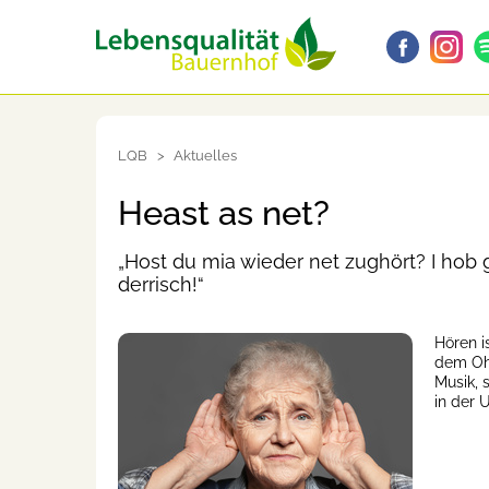
LQB
Aktuelles
Heast as net?
„Host du mia wieder net zughört? I hob gr
derrisch!“
Hören 
dem Ohr
Musik, 
in der 