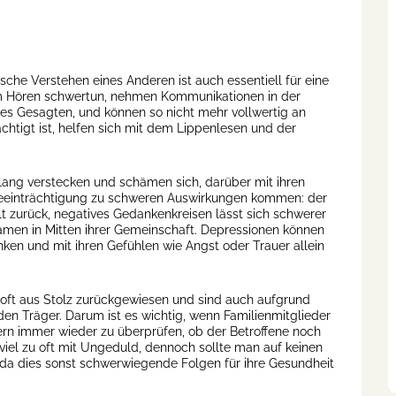
sche Verstehen eines Anderen ist auch essentiell für eine
m Hören schwertun, nehmen Kommunikationen in der
des Gesagten, und können so nicht mehr vollwertig an
chtigt ist, helfen sich mit dem Lippenlesen und der
t lang verstecken und schämen sich, darüber mit ihren
 Beeinträchtigung zu schweren Auswirkungen kommen: der
lt zurück, negatives Gedankenkreisen lässt sich schwerer
samen in Mitten ihrer Gemeinschaft. Depressionen können
nken und mit ihren Gefühlen wie Angst oder Trauer allein
oft aus Stolz zurückgewiesen und sind auch aufgrund
Träger. Darum ist es wichtig, wenn Familienmitglieder
ern immer wieder zu überprüfen, ob der Betroffene noch
viel zu oft mit Ungeduld, dennoch sollte man auf keinen
da dies sonst schwerwiegende Folgen für ihre Gesundheit