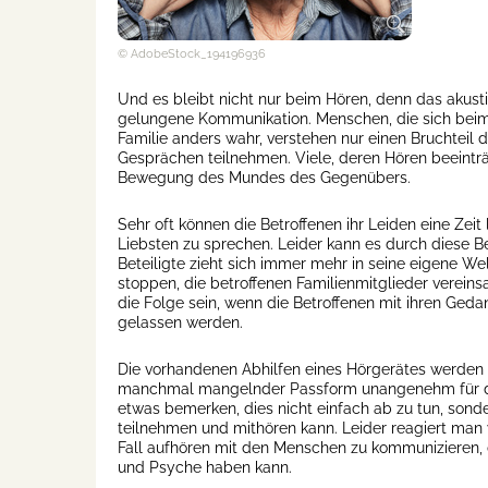
© AdobeStock_194196936
Und es bleibt nicht nur beim Hören, denn das akusti
gelungene Kommunikation. Menschen, die sich bei
Familie anders wahr, verstehen nur einen Bruchteil 
Gesprächen teilnehmen. Viele, deren Hören beeinträ
Bewegung des Mundes des Gegenübers.
Sehr oft können die Betroffenen ihr Leiden eine Zei
Liebsten zu sprechen. Leider kann es durch diese
Beteiligte zieht sich immer mehr in seine eigene We
stoppen, die betroffenen Familienmitglieder verein
die Folge sein, wenn die Betroffenen mit ihren Geda
gelassen werden.
Die vorhandenen Abhilfen eines Hörgerätes werden 
manchmal mangelnder Passform unangenehm für den 
etwas bemerken, dies nicht einfach ab zu tun, sond
teilnehmen und mithören kann. Leider reagiert man 
Fall aufhören mit den Menschen zu kommunizieren, 
und Psyche haben kann.