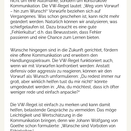
nicht um eine Automarke, sondern um konstruktive
Kommunikation. Die VW-Regel lautet: „Weg vom Vorwurf
– hin zum Wunsch!“ Vorwürfe beziehen sich auf
Vergangenes. Was schon geschehen ist, kann nicht mehr
geändert werden. Natürlich können wir analysieren, was
schiefgelaufen ist. Dazu braucht es eine gute
„Fehlerkultur“, d.h. das Bewusstsein, dass Fehler
passieren und eine Chance zum Lernen bieten.
Wünsche hingegen sind in die Zukunft gerichtet, fördern
eine offene Kommunikation und erweitern den
Handlungsspielraum. Die VW-Regel funktioniert auch,
wenn wir mit Vorwürfen konfrontiert werden: Anstatt
defensiv oder aggressiv zu reagieren, können wir den
Vorwurf als Wunsch umformulieren: „Du redest immer nur
groß, aber wirklich helfen tust du mir nicht!“ könnte
umgedeutet werden in: „Aha, du möchtest, dass ich öfter
weniger rede und einfach anpacke?“
Die VW-Regel ist einfach zu merken und kann damit
helfen, belastende Gespräche zu vermeiden. Das möge
Leichtigkeit und Wertschätzung in die
Kommunikation bringen, denn wie Johann Wolfgang von
Goethe schon formulierte: „Wünsche sind Vorboten von