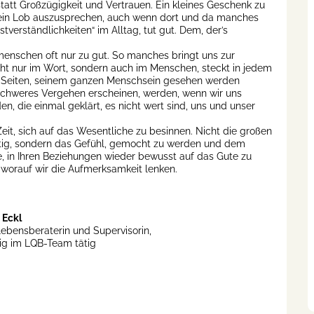
att Großzügigkeit und Vertrauen. Ein kleines Geschenk zu
 ein Lob auszusprechen, auch wenn dort und da manches
stverständlichkeiten“ im Alltag, tut gut. Dem, der’s
menschen oft nur zu gut. So manches bringt uns zur
ht nur im Wort, sondern auch im Menschen, steckt in jedem
en Seiten, seinem ganzen Menschsein gesehen werden
schweres Vergehen erscheinen, werden, wenn wir uns
, die einmal geklärt, es nicht wert sind, uns und unser
Zeit, sich auf das Wesentliche zu besinnen. Nicht die großen
tig, sondern das Gefühl, gemocht zu werden und dem
e, in Ihren Beziehungen wieder bewusst auf das Gute zu
worauf wir die Aufmerksamkeit lenken.
 Eckl
ebensberaterin und Supervisorin,
g im LQB-Team tätig