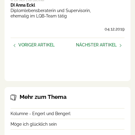
© LK NÖ/Eva Lechner
DI Anna Eckl
Diplomlebensberaterin und Supervisorin,
ehemalig im LQB-Team tätig
04.12.2019
VORIGER ARTIKEL
NÄCHSTER ARTIKEL
Bäuerliches Sorgentelefon
Möge ich glücklich sein
Depressionen, Ängste,
Alkohol: Hier wird den
Bauern zugehört
Mehr zum Thema
Kolumne - Engerl und Bengerl
Möge ich glücklich sein