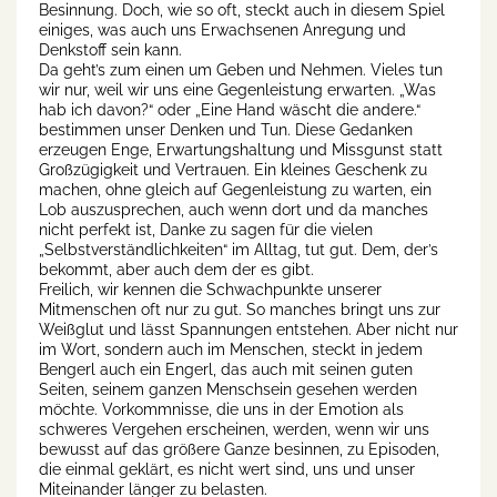
Besinnung. Doch, wie so oft, steckt auch in diesem Spiel
einiges, was auch uns Erwachsenen Anregung und
Denkstoff sein kann.
Da geht’s zum einen um Geben und Nehmen. Vieles tun
wir nur, weil wir uns eine Gegenleistung erwarten. „Was
hab ich davon?“ oder „Eine Hand wäscht die andere.“
bestimmen unser Denken und Tun. Diese Gedanken
erzeugen Enge, Erwartungshaltung und Missgunst statt
Großzügigkeit und Vertrauen. Ein kleines Geschenk zu
machen, ohne gleich auf Gegenleistung zu warten, ein
Lob auszusprechen, auch wenn dort und da manches
nicht perfekt ist, Danke zu sagen für die vielen
„Selbstverständlichkeiten“ im Alltag, tut gut. Dem, der’s
bekommt, aber auch dem der es gibt.
Freilich, wir kennen die Schwachpunkte unserer
Mitmenschen oft nur zu gut. So manches bringt uns zur
Weißglut und lässt Spannungen entstehen. Aber nicht nur
im Wort, sondern auch im Menschen, steckt in jedem
Bengerl auch ein Engerl, das auch mit seinen guten
Seiten, seinem ganzen Menschsein gesehen werden
möchte. Vorkommnisse, die uns in der Emotion als
schweres Vergehen erscheinen, werden, wenn wir uns
bewusst auf das größere Ganze besinnen, zu Episoden,
die einmal geklärt, es nicht wert sind, uns und unser
Miteinander länger zu belasten.