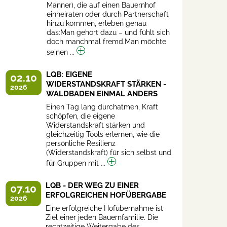
Männer), die auf einen Bauernhof
einheiraten oder durch Partnerschaft
hinzu kommen, erleben genau
das:Man gehört dazu – und fühlt sich
doch manchmal fremd.Man möchte
seinen ...
LQB: EIGENE
02.10
WIDERSTANDSKRAFT STÄRKEN -
2026
WALDBADEN EINMAL ANDERS
Einen Tag lang durchatmen, Kraft
schöpfen, die eigene
Widerstandskraft stärken und
gleichzeitig Tools erlernen, wie die
persönliche Resilienz
(Widerstandskraft) für sich selbst und
für Gruppen mit ...
LQB - DER WEG ZU EINER
07.10
ERFOLGREICHEN HOFÜBERGABE
2026
Eine erfolgreiche Hofübernahme ist
Ziel einer jeden Bauernfamilie. Die
rechtzeitige Weitergabe des