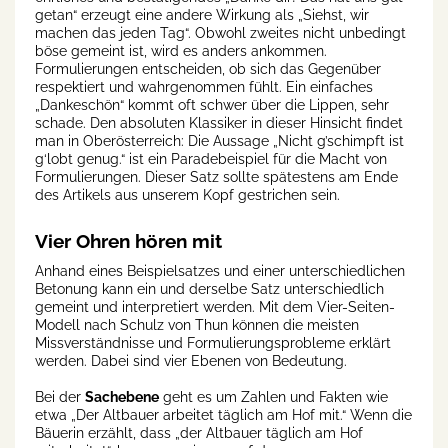
getan“ erzeugt eine andere Wirkung als „Siehst, wir
machen das jeden Tag“. Obwohl zweites nicht unbedingt
böse gemeint ist, wird es anders ankommen.
Formulierungen entscheiden, ob sich das Gegenüber
respektiert und wahrgenommen fühlt. Ein einfaches
„Dankeschön“ kommt oft schwer über die Lippen, sehr
schade. Den absoluten Klassiker in dieser Hinsicht findet
man in Oberösterreich: Die Aussage „Nicht g’schimpft ist
g‘lobt genug.“ ist ein Paradebeispiel für die Macht von
Formulierungen. Dieser Satz sollte spätestens am Ende
des Artikels aus unserem Kopf gestrichen sein.
Vier Ohren hören mit
Anhand eines Beispielsatzes und einer unterschiedlichen
Betonung kann ein und derselbe Satz unterschiedlich
gemeint und interpretiert werden. Mit dem Vier-Seiten-
Modell nach Schulz von Thun können die meisten
Missverständnisse und Formulierungsprobleme erklärt
werden. Dabei sind vier Ebenen von Bedeutung.
Bei der
Sachebene
geht es um Zahlen und Fakten wie
etwa „Der Altbauer arbeitet täglich am Hof mit.“ Wenn die
Bäuerin erzählt, dass „der Altbauer täglich am Hof