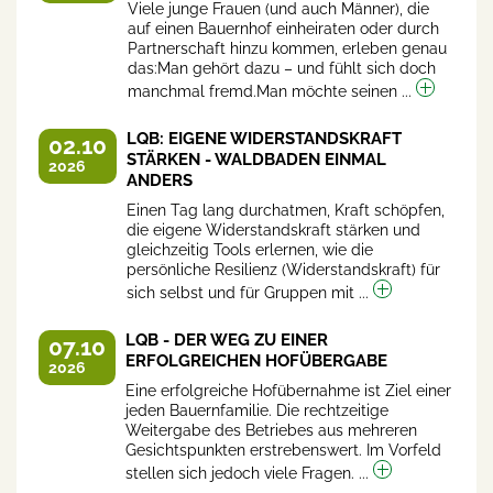
Viele junge Frauen (und auch Männer), die
auf einen Bauernhof einheiraten oder durch
Partnerschaft hinzu kommen, erleben genau
das:Man gehört dazu – und fühlt sich doch
manchmal fremd.Man möchte seinen ...
LQB: EIGENE WIDERSTANDSKRAFT
02.10
STÄRKEN - WALDBADEN EINMAL
2026
ANDERS
Einen Tag lang durchatmen, Kraft schöpfen,
die eigene Widerstandskraft stärken und
gleichzeitig Tools erlernen, wie die
persönliche Resilienz (Widerstandskraft) für
sich selbst und für Gruppen mit ...
LQB - DER WEG ZU EINER
07.10
ERFOLGREICHEN HOFÜBERGABE
2026
Eine erfolgreiche Hofübernahme ist Ziel einer
jeden Bauernfamilie. Die rechtzeitige
Weitergabe des Betriebes aus mehreren
Gesichtspunkten erstrebenswert. Im Vorfeld
stellen sich jedoch viele Fragen. ...