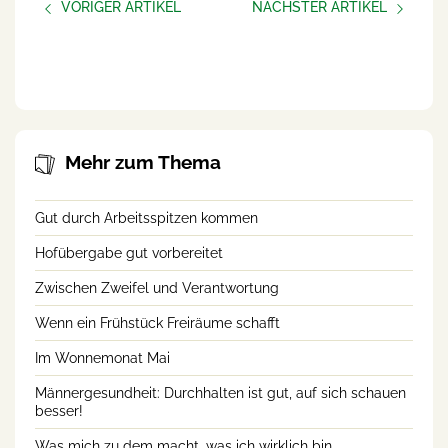
VORIGER ARTIKEL
NÄCHSTER ARTIKEL
Vortragsabend 50+ und noch
UMFRAGE: Psychosoziale
kein bisschen müde
Gesundheit von
Landwirt:innen
Mehr zum Thema
Gut durch Arbeitsspitzen kommen
Hofübergabe gut vorbereitet
Zwischen Zweifel und Verantwortung
Wenn ein Frühstück Freiräume schafft
Im Wonnemonat Mai
Männergesundheit: Durchhalten ist gut, auf sich schauen
besser!
Was mich zu dem macht, was ich wirklich bin.