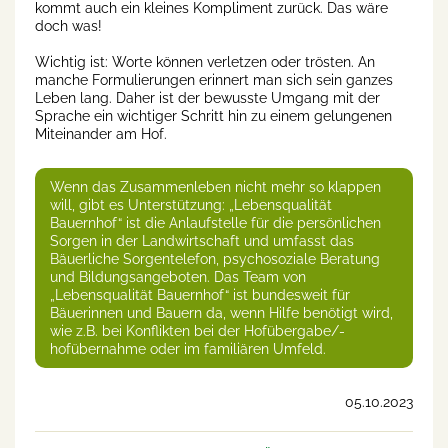
kommt auch ein kleines Kompliment zurück. Das wäre
doch was!
Wichtig ist: Worte können verletzen oder trösten. An
manche Formulierungen erinnert man sich sein ganzes
Leben lang. Daher ist der bewusste Umgang mit der
Sprache ein wichtiger Schritt hin zu einem gelungenen
Miteinander am Hof.
Wenn das Zusammenleben nicht mehr so klappen
will, gibt es Unterstützung: „Lebensqualität
Bauernhof“ ist die Anlaufstelle für die persönlichen
Sorgen in der Landwirtschaft und umfasst das
Bäuerliche Sorgentelefon, psychosoziale Beratung
und Bildungsangeboten. Das Team von
„Lebensqualität Bauernhof“ ist bundesweit für
Bäuerinnen und Bauern da, wenn Hilfe benötigt wird,
wie z.B. bei Konflikten bei der Hofübergabe/-
hofübernahme oder im familiären Umfeld.
05.10.2023