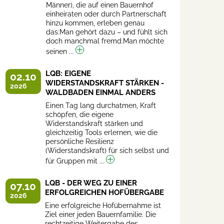
Männer), die auf einen Bauernhof
einheiraten oder durch Partnerschaft
hinzu kommen, erleben genau
das:Man gehört dazu – und fühlt sich
doch manchmal fremd.Man möchte
seinen ...
LQB: EIGENE
02.10
WIDERSTANDSKRAFT STÄRKEN -
2026
WALDBADEN EINMAL ANDERS
Einen Tag lang durchatmen, Kraft
schöpfen, die eigene
Widerstandskraft stärken und
gleichzeitig Tools erlernen, wie die
persönliche Resilienz
(Widerstandskraft) für sich selbst und
für Gruppen mit ...
LQB - DER WEG ZU EINER
07.10
ERFOLGREICHEN HOFÜBERGABE
2026
Eine erfolgreiche Hofübernahme ist
Ziel einer jeden Bauernfamilie. Die
rechtzeitige Weitergabe des