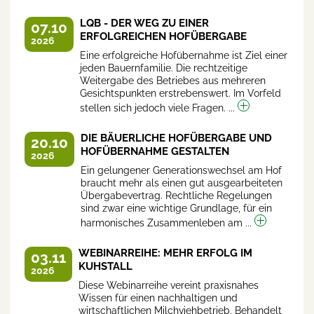
LQB - DER WEG ZU EINER
07.10
ERFOLGREICHEN HOFÜBERGABE
2026
Eine erfolgreiche Hofübernahme ist Ziel einer
jeden Bauernfamilie. Die rechtzeitige
Weitergabe des Betriebes aus mehreren
Gesichtspunkten erstrebenswert. Im Vorfeld
stellen sich jedoch viele Fragen. ...
DIE BÄUERLICHE HOFÜBERGABE UND
20.10
HOFÜBERNAHME GESTALTEN
2026
Ein gelungener Generationswechsel am Hof
braucht mehr als einen gut ausgearbeiteten
Übergabevertrag. Rechtliche Regelungen
sind zwar eine wichtige Grundlage, für ein
harmonisches Zusammenleben am ...
WEBINARREIHE: MEHR ERFOLG IM
03.11
KUHSTALL
2026
Diese Webinarreihe vereint praxisnahes
Wissen für einen nachhaltigen und
wirtschaftlichen Milchviehbetrieb. Behandelt