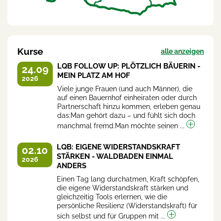
Kurse
alle anzeigen
LQB FOLLOW UP: PLÖTZLICH BÄUERIN -
24.09
MEIN PLATZ AM HOF
2026
Viele junge Frauen (und auch Männer), die
auf einen Bauernhof einheiraten oder durch
Partnerschaft hinzu kommen, erleben genau
das:Man gehört dazu – und fühlt sich doch
manchmal fremd.Man möchte seinen ...
LQB: EIGENE WIDERSTANDSKRAFT
02.10
STÄRKEN - WALDBADEN EINMAL
2026
ANDERS
Einen Tag lang durchatmen, Kraft schöpfen,
die eigene Widerstandskraft stärken und
gleichzeitig Tools erlernen, wie die
persönliche Resilienz (Widerstandskraft) für
sich selbst und für Gruppen mit ...