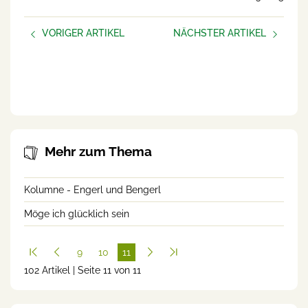
VORIGER ARTIKEL
NÄCHSTER ARTIKEL
Bäuerliche Hofübergabe:
Innehalten – auch online!
Nur ein Besitzübergang?
Oder auch eine
Rollenveränderung?
Mehr zum Thema
Kolumne - Engerl und Bengerl
Möge ich glücklich sein
9
10
11
102 Artikel | Seite 11 von 11
(cur
rent
)