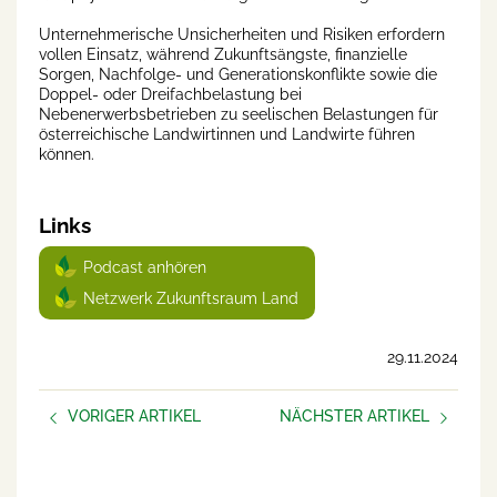
Unternehmerische Unsicherheiten und Risiken erfordern
vollen Einsatz, während Zukunftsängste, finanzielle
Sorgen, Nachfolge- und Generationskonflikte sowie die
Doppel- oder Dreifachbelastung bei
Nebenerwerbsbetrieben zu seelischen Belastungen für
österreichische Landwirtinnen und Landwirte führen
können.
Links
Podcast anhören
Netzwerk Zukunftsraum Land
29.11.2024
VORIGER ARTIKEL
NÄCHSTER ARTIKEL
Umfrage für ein
Beziehungen sind nicht
zukunftsfähiges Leben am
einfach
Hof!