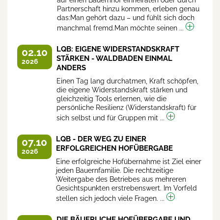
Partnerschaft hinzu kommen, erleben genau
das:Man gehört dazu – und fühlt sich doch
manchmal fremd.Man möchte seinen ...
LQB: EIGENE WIDERSTANDSKRAFT
02.10
STÄRKEN - WALDBADEN EINMAL
2026
ANDERS
Einen Tag lang durchatmen, Kraft schöpfen,
die eigene Widerstandskraft stärken und
gleichzeitig Tools erlernen, wie die
persönliche Resilienz (Widerstandskraft) für
sich selbst und für Gruppen mit ...
LQB - DER WEG ZU EINER
07.10
ERFOLGREICHEN HOFÜBERGABE
2026
Eine erfolgreiche Hofübernahme ist Ziel einer
jeden Bauernfamilie. Die rechtzeitige
Weitergabe des Betriebes aus mehreren
Gesichtspunkten erstrebenswert. Im Vorfeld
stellen sich jedoch viele Fragen. ...
DIE BÄUERLICHE HOFÜBERGABE UND