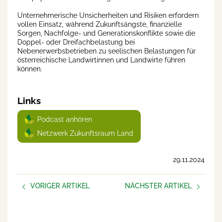
Unternehmerische Unsicherheiten und Risiken erfordern
vollen Einsatz, während Zukunftsängste, finanzielle
Sorgen, Nachfolge- und Generationskonflikte sowie die
Doppel- oder Dreifachbelastung bei
Nebenerwerbsbetrieben zu seelischen Belastungen für
österreichische Landwirtinnen und Landwirte führen
können.
Links
Podcast anhören
Netzwerk Zukunftsraum Land
29.11.2024
VORIGER ARTIKEL
NÄCHSTER ARTIKEL
Umfrage für ein
Beziehungen sind nicht
zukunftsfähiges Leben am
einfach
Hof!