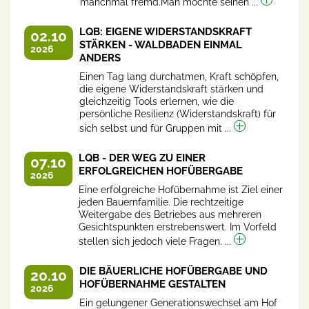
manchmal fremd.Man möchte seinen ...
LQB: EIGENE WIDERSTANDSKRAFT
02.10
STÄRKEN - WALDBADEN EINMAL
2026
ANDERS
Einen Tag lang durchatmen, Kraft schöpfen,
die eigene Widerstandskraft stärken und
gleichzeitig Tools erlernen, wie die
persönliche Resilienz (Widerstandskraft) für
sich selbst und für Gruppen mit ...
LQB - DER WEG ZU EINER
07.10
ERFOLGREICHEN HOFÜBERGABE
2026
Eine erfolgreiche Hofübernahme ist Ziel einer
jeden Bauernfamilie. Die rechtzeitige
Weitergabe des Betriebes aus mehreren
Gesichtspunkten erstrebenswert. Im Vorfeld
stellen sich jedoch viele Fragen. ...
DIE BÄUERLICHE HOFÜBERGABE UND
20.10
HOFÜBERNAHME GESTALTEN
2026
Ein gelungener Generationswechsel am Hof