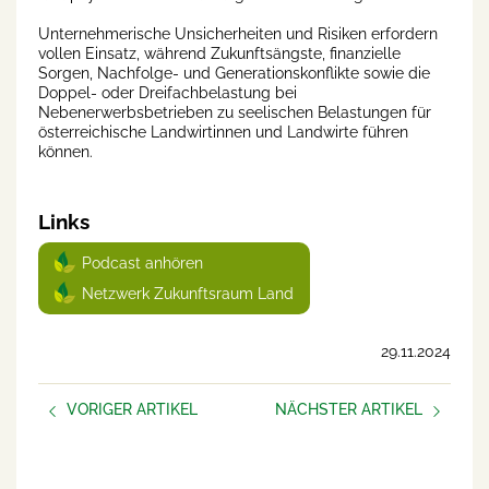
Unternehmerische Unsicherheiten und Risiken erfordern
vollen Einsatz, während Zukunftsängste, finanzielle
Sorgen, Nachfolge- und Generationskonflikte sowie die
Doppel- oder Dreifachbelastung bei
Nebenerwerbsbetrieben zu seelischen Belastungen für
österreichische Landwirtinnen und Landwirte führen
können.
Links
Podcast anhören
Netzwerk Zukunftsraum Land
29.11.2024
VORIGER ARTIKEL
NÄCHSTER ARTIKEL
Umfrage für ein
Beziehungen sind nicht
zukunftsfähiges Leben am
einfach
Hof!