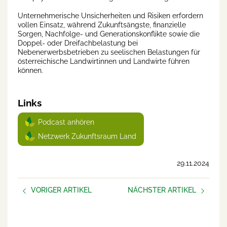
Unternehmerische Unsicherheiten und Risiken erfordern
vollen Einsatz, während Zukunftsängste, finanzielle
Sorgen, Nachfolge- und Generationskonflikte sowie die
Doppel- oder Dreifachbelastung bei
Nebenerwerbsbetrieben zu seelischen Belastungen für
österreichische Landwirtinnen und Landwirte führen
können.
Links
Podcast anhören
Netzwerk Zukunftsraum Land
29.11.2024
VORIGER ARTIKEL
NÄCHSTER ARTIKEL
Umfrage für ein
Beziehungen sind nicht
zukunftsfähiges Leben am
einfach
Hof!