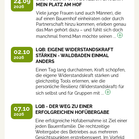
24.09
MEIN PLATZ AM HOF
2026
Viele junge Frauen (und auch Männer), die
auf einen Bauernhof einheiraten oder durch
Partnerschaft hinzu kommen, erleben genau
das:Man gehört dazu – und fühlt sich doch
manchmal fremd.Man möchte seinen ...
LQB: EIGENE WIDERSTANDSKRAFT
02.10
STÄRKEN - WALDBADEN EINMAL
2026
ANDERS
Einen Tag lang durchatmen, Kraft schöpfen,
die eigene Widerstandskraft stärken und
gleichzeitig Tools erlernen, wie die
persönliche Resilienz (Widerstandskraft) für
sich selbst und für Gruppen mit ...
LQB - DER WEG ZU EINER
07.10
ERFOLGREICHEN HOFÜBERGABE
2026
Eine erfolgreiche Hofübernahme ist Ziel einer
jeden Bauernfamilie. Die rechtzeitige
Weitergabe des Betriebes aus mehreren
Gesichtspunkten erstrebenswert. Im Vorfeld