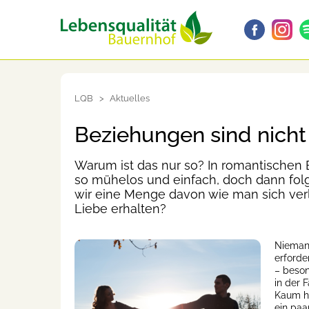
LQB
Aktuelles
Beziehungen sind nicht
Warum ist das nur so? In romantischen
so mühelos und einfach, doch dann fol
wir eine Menge davon wie man sich verli
Liebe erhalten?
Niemand
erforde
– beson
in der 
Kaum ha
ein paa