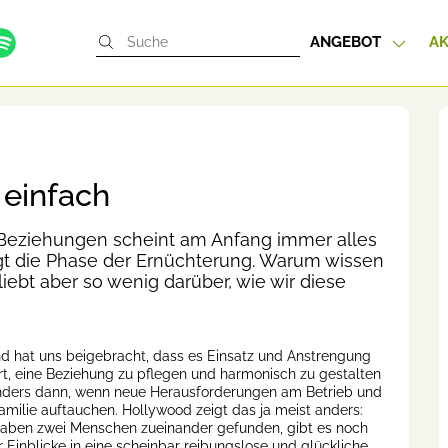
ANGEBOT
AK
 einfach
 Beziehungen scheint am Anfang immer alles
gt die Phase der Ernüchterung. Warum wissen
ebt aber so wenig darüber, wie wir diese
 hat uns beigebracht, dass es Einsatz und Anstrengung
rt, eine Beziehung zu pflegen und harmonisch zu gestalten
ders dann, wenn neue Herausforderungen am Betrieb und
Familie auftauchen. Hollywood zeigt das ja meist anders:
ben zwei Menschen zueinander gefunden, gibt es noch
r Einblicke in eine scheinbar reibungslose und glückliche