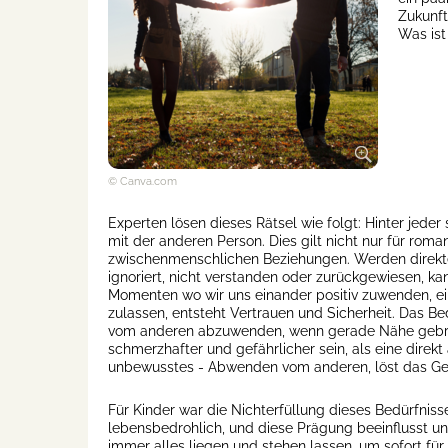
Zukunft
Was ist
© Canva.com
Experten lösen dieses Rätsel wie folgt: Hinter jeder
mit der anderen Person. Dies gilt nicht nur für roma
zwischenmenschlichen Beziehungen. Werden direkte
ignoriert, nicht verstanden oder zurückgewiesen, ka
Momenten wo wir uns einander positiv zuwenden, ei
zulassen, entsteht Vertrauen und Sicherheit. Das Bed
vom anderen abzuwenden, wenn gerade Nähe gebrauch
schmerzhafter und gefährlicher sein, als eine direk
unbewusstes - Abwenden vom anderen, löst das Gefü
Für Kinder war die Nichterfüllung dieses Bedürfniss
lebensbedrohlich, und diese Prägung beeinflusst u
immer alles liegen und stehen lassen, um sofort für