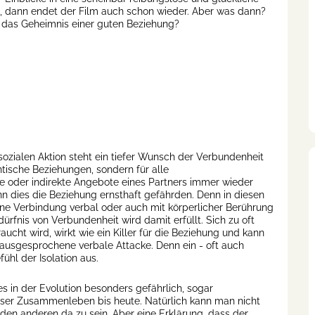
, dann endet der Film auch schon wieder. Aber was dann?
 das Geheimnis einer guten Beziehung?
 sozialen Aktion steht ein tiefer Wunsch der Verbundenheit
ntische Beziehungen, sondern für alle
 oder indirekte Angebote eines Partners immer wieder
nn dies die Beziehung ernsthaft gefährden. Denn in diesen
ne Verbindung verbal oder auch mit körperlicher Berührung
ürfnis von Verbundenheit wird damit erfüllt. Sich zu oft
t wird, wirkt wie ein Killer für die Beziehung und kann
t ausgesprochene verbale Attacke. Denn ein - oft auch
hl der Isolation aus.
es in der Evolution besonders gefährlich, sogar
nser Zusammenleben bis heute. Natürlich kann man nicht
 den anderen da zu sein. Aber eine Erklärung, dass der