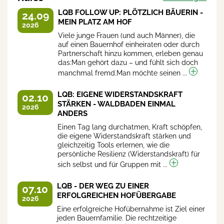
LQB FOLLOW UP: PLÖTZLICH BÄUERIN -
24.09
MEIN PLATZ AM HOF
2026
Viele junge Frauen (und auch Männer), die
auf einen Bauernhof einheiraten oder durch
Partnerschaft hinzu kommen, erleben genau
das:Man gehört dazu – und fühlt sich doch
manchmal fremd.Man möchte seinen ...
LQB: EIGENE WIDERSTANDSKRAFT
02.10
STÄRKEN - WALDBADEN EINMAL
2026
ANDERS
Einen Tag lang durchatmen, Kraft schöpfen,
die eigene Widerstandskraft stärken und
gleichzeitig Tools erlernen, wie die
persönliche Resilienz (Widerstandskraft) für
sich selbst und für Gruppen mit ...
LQB - DER WEG ZU EINER
07.10
ERFOLGREICHEN HOFÜBERGABE
2026
Eine erfolgreiche Hofübernahme ist Ziel einer
jeden Bauernfamilie. Die rechtzeitige