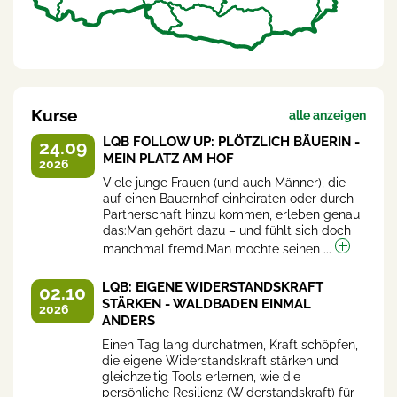
Kurse
alle anzeigen
LQB FOLLOW UP: PLÖTZLICH BÄUERIN -
24.09
MEIN PLATZ AM HOF
2026
Viele junge Frauen (und auch Männer), die
auf einen Bauernhof einheiraten oder durch
Partnerschaft hinzu kommen, erleben genau
das:Man gehört dazu – und fühlt sich doch
manchmal fremd.Man möchte seinen ...
LQB: EIGENE WIDERSTANDSKRAFT
02.10
STÄRKEN - WALDBADEN EINMAL
2026
ANDERS
Einen Tag lang durchatmen, Kraft schöpfen,
die eigene Widerstandskraft stärken und
gleichzeitig Tools erlernen, wie die
persönliche Resilienz (Widerstandskraft) für