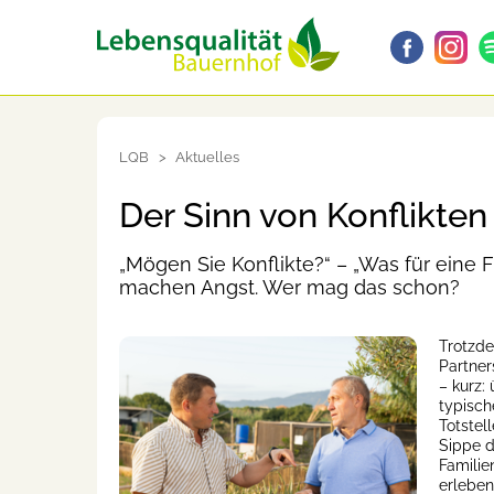
LQB
Aktuelles
Der Sinn von Konflikten
„Mögen Sie Konflikte?“ – „Was für eine F
machen Angst. Wer mag das schon?
Trotzde
Partners
– kurz: 
typisch
Totstel
Sippe 
Familie
erleben