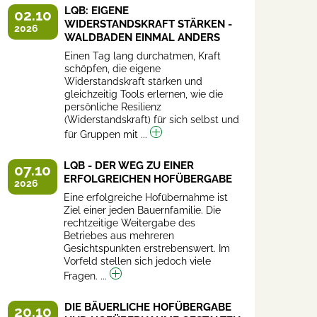
LQB: EIGENE
02.10
WIDERSTANDSKRAFT STÄRKEN -
2026
WALDBADEN EINMAL ANDERS
Einen Tag lang durchatmen, Kraft
schöpfen, die eigene
Widerstandskraft stärken und
gleichzeitig Tools erlernen, wie die
persönliche Resilienz
(Widerstandskraft) für sich selbst und
für Gruppen mit ...
LQB - DER WEG ZU EINER
07.10
ERFOLGREICHEN HOFÜBERGABE
2026
Eine erfolgreiche Hofübernahme ist
Ziel einer jeden Bauernfamilie. Die
rechtzeitige Weitergabe des
Betriebes aus mehreren
Gesichtspunkten erstrebenswert. Im
Vorfeld stellen sich jedoch viele
Fragen. ...
DIE BÄUERLICHE HOFÜBERGABE
20.10