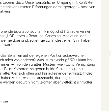
s Lebens dazu. Unser persönlicher Umgang mit Konflikten
er stark von unseren Erfahrungen damit geprägt – positiven
ativen.
drohende Eskalationsdynamik möglichst früh zu erkennen
bot „HOF.Leben – Beratung, Coaching, Mediation“ der
vermeidbar sind, sollen sie zumindest einen Sinn haben,
Schwarz.
, das Beharren auf der eigenen Position aufzuweichen,
ch mich von anderen? Was ist mir wichtig? Was kann ich
mmen wir von den uralten Mustern wie Flucht, Vernichtung
lle: Beim Kompromiss geben beide Seiten möglichst
e: Wer sich offen und fair aufeinander einlässt, findet
 haben vieles, was uns ausmacht, durch gut
e werden dadurch nicht leichter, aber vielleicht sinnvoller
rater