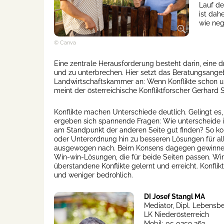
Lauf de
ist dah
wie neg
© Canva
Eine zentrale Herausforderung besteht darin, eine 
und zu unterbrechen. Hier setzt das Beratungsange
Landwirtschaftskammer an: Wenn Konflikte schon un
meint der österreichische Konfliktforscher Gerhard 
Konflikte machen Unterschiede deutlich. Gelingt es
ergeben sich spannende Fragen: Wie unterscheide i
am Standpunkt der anderen Seite gut finden? So ko
oder Unterordnung hin zu besseren Lösungen für a
ausgewogen nach. Beim Konsens dagegen gewinnen all
Win-win-Lösungen, die für beide Seiten passen. Wir
überstandene Konflikte gelernt und erreicht. Konflikt
und weniger bedrohlich.
DI Josef Stangl MA
Mediator, Dipl. Lebensbe
LK Niederösterreich
Mobil: 05 0259 362