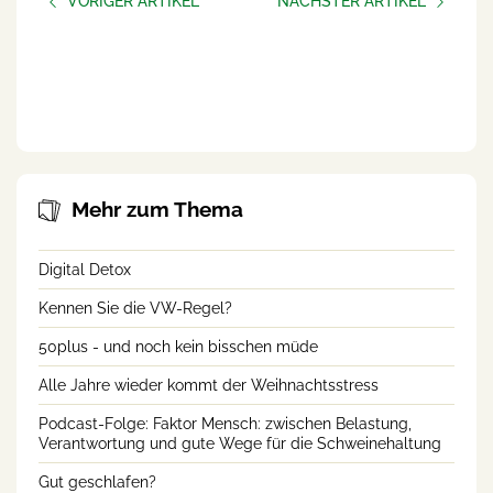
VORIGER ARTIKEL
NÄCHSTER ARTIKEL
Podcast-Folge: Faktor
Podcast-Folge: Hilfe holen
Mensch: zwischen
und Hilfe annehmen
Belastung, Verantwortung
und gute Wege für die
Schweinehaltung
Mehr zum Thema
Digital Detox
Kennen Sie die VW-Regel?
50plus - und noch kein bisschen müde
Alle Jahre wieder kommt der Weihnachtsstress
Podcast-Folge: Faktor Mensch: zwischen Belastung,
Verantwortung und gute Wege für die Schweinehaltung
Gut geschlafen?