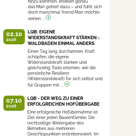
hinzu kommen, erleben genau
das:Man gehört dazu – und fühlt sich
doch manchmal fremd.Man möchte
seinen ...
LQB: EIGENE
02.10
WIDERSTANDSKRAFT STÄRKEN -
2026
WALDBADEN EINMAL ANDERS
Einen Tag lang durchatmen, Kraft
schöpfen, die eigene
Widerstandskraft stärken und
gleichzeitig Tools erlernen, wie die
persönliche Resilienz
(Widerstandskraft) für sich selbst und
für Gruppen mit ...
LQB - DER WEG ZU EINER
07.10
ERFOLGREICHEN HOFÜBERGABE
2026
Eine erfolgreiche Hofübernahme ist
Ziel einer jeden Bauernfamilie. Die
rechtzeitige Weitergabe des
Betriebes aus mehreren
Gesichtspunkten erstrebenswert. Im