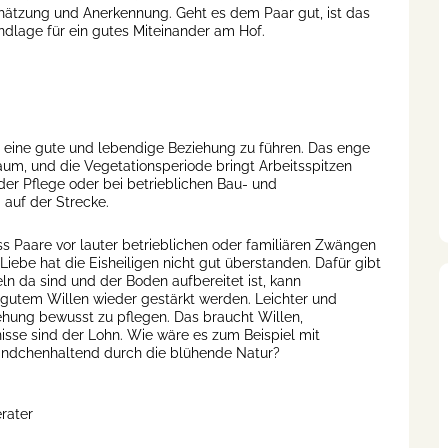
ätzung und Anerkennung. Geht es dem Paar gut, ist das
ndlage für ein gutes Miteinander am Hof.
t, eine gute und lebendige Beziehung zu führen. Das enge
, und die Vegetationsperiode bringt Arbeitsspitzen
der Pflege oder bei betrieblichen Bau- und
auf der Strecke.
ss Paare vor lauter betrieblichen oder familiären Zwängen
iebe hat die Eisheiligen nicht gut überstanden. Dafür gibt
n da sind und der Boden aufbereitet ist, kann
 gutem Willen wieder gestärkt werden. Leichter und
iehung bewusst zu pflegen. Das braucht Willen,
isse sind der Lohn. Wie wäre es zum Beispiel mit
ändchenhaltend durch die blühende Natur?
rater