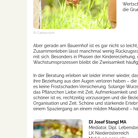
Wertsch
die Gru
© Canva.com
Aber gerade am Bauernhof ist es gar nicht so leich
Zusammenleben lässt manchmal wenig Rückzugsraum
mit sich. Besonders in Phasen der Kindererziehung, 
Wachstumsprozessen bleibt die Zweisamkeit häufig 
In der Beratung erleben wir leider immer wieder, da
ihre Beziehung aus den Augen verloren haben – die L
es keine Frostschaden-Versicherung. Solange Wurzel
das Pflänzchen Liebe mit Zeit, Aufmerksamkeit und
schöner ist es, rechtzeitig vorzusorgen und die Bez
Organisation und Zeit. Schöne und stärkende Erlebn
einem Spaziergang an einem milden Maiabend – h
DI Josef Stangl MA
Mediator, Dipl. Lebensbe
LK Niederösterreich