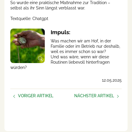
So wurde eine praktische Maßnahme zur Tradition –
selbst als ihr Sinn längst verblasst war.
Textquelle: Chatgpt
Impuls:
Was machen wir am Hof, in der
Familie oder im Betrieb nur deshalb,
weil es immer schon so war?
Und was wäre, wenn wir diese
Routinen liebevoll hinterfragen
würden?
12.05.2025
VORIGER ARTIKEL
NÄCHSTER ARTIKEL
„Sich Hilfe zu suchen, ist im
Die neue interaktive
bäuerlichen Umfeld ein
Hofübernahme/Hofübergab
großes Tabuthema“
e Broschüre der Landjugend
Österreich ist da!