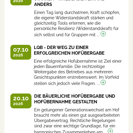
2026
ANDERS
Einen Tag lang durchatmen, Kraft schöpfen,
die eigene Widerstandskraft stärken und
gleichzeitig Tools erlernen, wie die
persönliche Resilienz (Widerstandskraft) für
sich selbst und für Gruppen mit ...
LQB - DER WEG ZU EINER
07.10
ERFOLGREICHEN HOFÜBERGABE
2026
Eine erfolgreiche Hofübernahme ist Ziel einer
jeden Bauernfamilie. Die rechtzeitige
Weitergabe des Betriebes aus mehreren
Gesichtspunkten erstrebenswert. Im Vorfeld
stellen sich jedoch viele Fragen. ...
DIE BÄUERLICHE HOFÜBERGABE UND
20.10
HOFÜBERNAHME GESTALTEN
2026
Ein gelungener Generationswechsel am Hof
braucht mehr als einen gut ausgearbeiteten
Übergabevertrag. Rechtliche Regelungen
sind zwar eine wichtige Grundlage, für ein
harmonisches Zusammenleben am ...