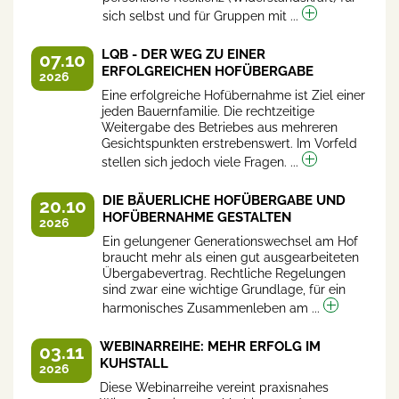
sich selbst und für Gruppen mit ...
LQB - DER WEG ZU EINER
07.10
ERFOLGREICHEN HOFÜBERGABE
2026
Eine erfolgreiche Hofübernahme ist Ziel einer
jeden Bauernfamilie. Die rechtzeitige
Weitergabe des Betriebes aus mehreren
Gesichtspunkten erstrebenswert. Im Vorfeld
stellen sich jedoch viele Fragen. ...
DIE BÄUERLICHE HOFÜBERGABE UND
20.10
HOFÜBERNAHME GESTALTEN
2026
Ein gelungener Generationswechsel am Hof
braucht mehr als einen gut ausgearbeiteten
Übergabevertrag. Rechtliche Regelungen
sind zwar eine wichtige Grundlage, für ein
harmonisches Zusammenleben am ...
WEBINARREIHE: MEHR ERFOLG IM
03.11
KUHSTALL
2026
Diese Webinarreihe vereint praxisnahes