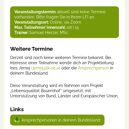
Veranstaltungstermin:
aktuell sind keine Termine
vorhanden. Bitte fragen Sie in Ihrem LFI an.
Veranstaltungsort:
Online, via Zoom
Max. Teilnehmer*innenzahl:
08 | 15
Trainer:
Samuel Hierzer, MSc
Weitere Termine
Derzeit sind noch keine weiteren Termine bekannt. Bei
Interesse einer Teilnahme wende dich an Projektleitung
Ines Jernej
i.jernej@lk-oe.at
oder die
Ansprechperson
in
deinem Bundesland.
Diese Veranstaltung wird im Rahmen vom Projekt
„Lebensqualität Bauernhof“ umgesetzt, mit
Unterstützung von Bund, Länder und Europäischer Union.
Links
Ansprechpersonen in deinem Bundesland