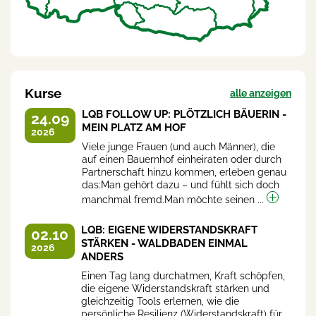
Kurse
alle anzeigen
LQB FOLLOW UP: PLÖTZLICH BÄUERIN -
24.09
MEIN PLATZ AM HOF
2026
Viele junge Frauen (und auch Männer), die
auf einen Bauernhof einheiraten oder durch
Partnerschaft hinzu kommen, erleben genau
das:Man gehört dazu – und fühlt sich doch
manchmal fremd.Man möchte seinen ...
LQB: EIGENE WIDERSTANDSKRAFT
02.10
STÄRKEN - WALDBADEN EINMAL
2026
ANDERS
Einen Tag lang durchatmen, Kraft schöpfen,
die eigene Widerstandskraft stärken und
gleichzeitig Tools erlernen, wie die
persönliche Resilienz (Widerstandskraft) für